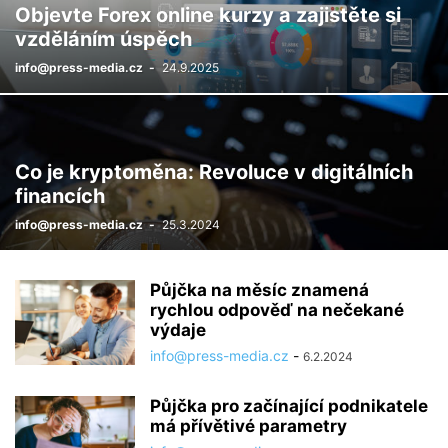
Objevte Forex online kurzy a zajistěte si
vzděláním úspěch
info@press-media.cz
-
24.9.2025
Co je kryptoměna: Revoluce v digitálních
financích
info@press-media.cz
-
25.3.2024
Půjčka na měsíc znamená
rychlou odpověď na nečekané
výdaje
info@press-media.cz
-
6.2.2024
Půjčka pro začínající podnikatele
má přívětivé parametry