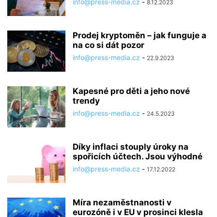
info@press-media.cz
-
8.12.2023
Prodej kryptoměn – jak funguje a
na co si dát pozor
info@press-media.cz
-
22.9.2023
Kapesné pro děti a jeho nové
trendy
info@press-media.cz
-
24.5.2023
Díky inflaci stouply úroky na
spořicích účtech. Jsou výhodné
info@press-media.cz
-
17.12.2022
Míra nezaměstnanosti v
eurozóně i v EU v prosinci klesla