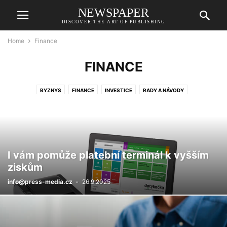
NEWSPAPER
DISCOVER THE ART OF PUBLISHING
Home
Finance
FINANCE
BYZNYS
FINANCE
INVESTICE
RADY A NÁVODY
I vám pomůže platební terminál k vyšším
ziskům
info@press-media.cz
-
26.9.2025