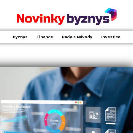
Novinky
Byznys
Finance
Rady a Návody
Investice
BYZNYS
.
Politika EU při zdanění energie
není v souladu s cíli v oblasti
klimatu
Katka
-
1.2.2022