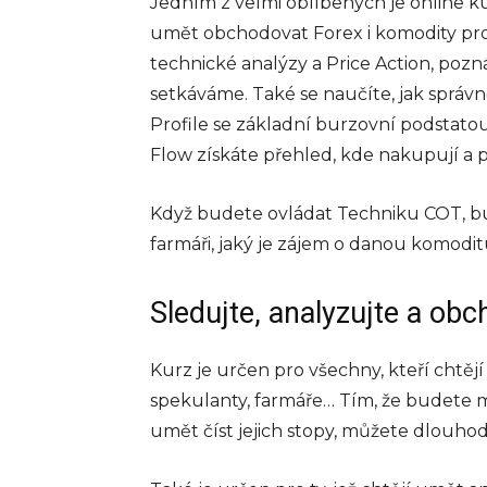
Jedním z velmi oblíbených je online 
umět obchodovat Forex i komodity pr
technické analýzy a Price Action, pozn
setkáváme. Také se naučíte, jak správ
Profile se základní burzovní podstatou
Flow získáte přehled, kde nakupují a pr
Když budete ovládat Techniku COT, bu
farmáři, jaký je zájem o danou komoditu
Sledujte, analyzujte a obc
BYZNYS
Co jsou a proč
Kurz je určen pro všechny, kteří chtějí
používat plate
spekulanty, farmáře… Tím, že budete mí
terminály
umět číst jejich stopy, můžete dlouhod
Platební terminály se sta
nedílnou součástí moder