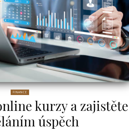
le
OT
u
e v
l,
Bydlení
FINANCE
nline kurzy a zajistěte
ěláním úspěch
ní