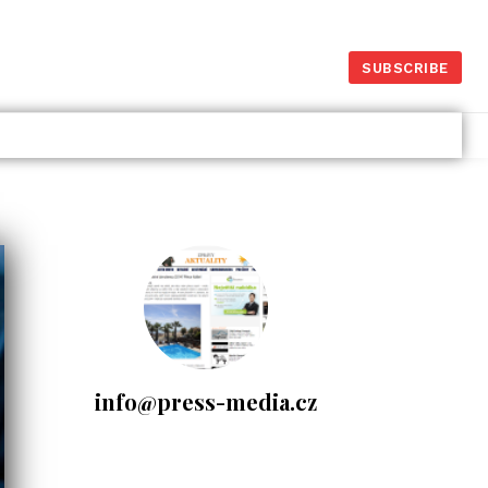
SUBSCRIBE
Dlouhodobý investiční
produkt – Portu vs.
Fondee
26.1.2025
Investice
- Komerční sdělení -
info@press-media.cz