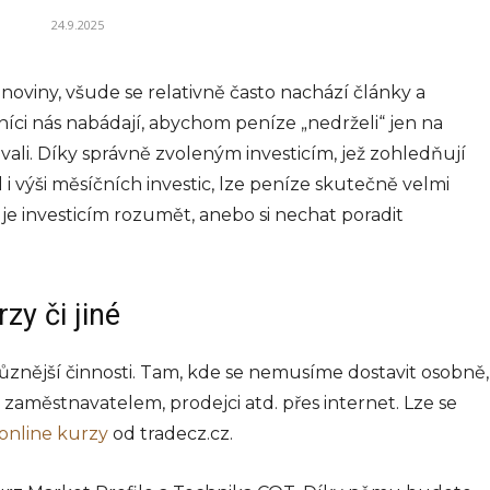
 –
24.9.2025
noviny, všude se relativně často nachází články a
íci nás nabádají, abychom peníze „nedrželi“ jen na
ké
vali. Díky správně zvoleným investicím, jež zohledňují
. Téma,
výrazně
i výši měsíčních investic, lze peníze skutečně velmi
le, se
 je investicím rozumět, anebo si nechat poradit
 návrh...
026
zy či jiné
BYZNYS
znější činnosti. Tam, kde se nemusíme dostavit osobně,
Koučink, firemní
zaměstnavatelem, prodejci atd. přes internet. Lze se
online kurzy
od tradecz.cz.
koučink a
manažerský