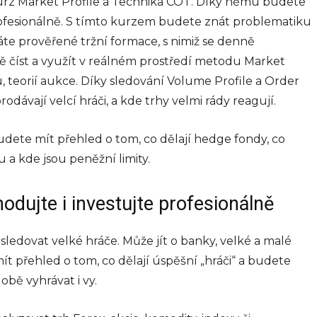
kurz Market Profile a Technika COT. Díky němu budete
koučink
ofesionálně. S tímto kurzem budete znát problematiku
áte prověřené tržní formace, s nimiž se denně
Firemní koučink představuje
účinný nástroj pro systematický
ně číst a využít v reálném prostředí metodu Market
rozvoj pracovníků a zvyšování
, teorií aukce. Díky sledování Volume Profile a Order
výkonnosti organizací. Jde o
strukturovaný proces, který
odávají velcí hráči, a kde trhy velmi rády reagují.
propojuje individuální potenciál
zaměstnanců s firemními cíli...
dete mít přehled o tom, co dělají hedge fondy, co
info@press-media.cz
-
26.5.2025
 a kde jsou peněžní limity.
hodujte i investujte profesionálně
 sledovat velké hráče. Může jít o banky, velké a malé
bní
t přehled o tom, co dělají úspěšní „hráči“ a budete
obě vyhrávat i vy.
ly
ního