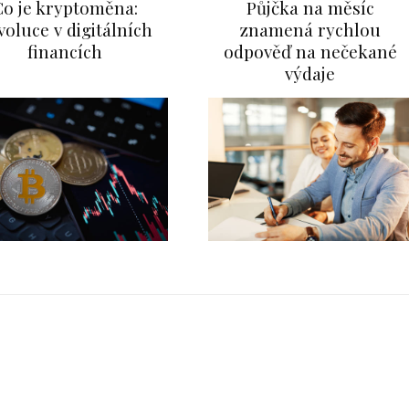
Co je kryptoměna:
Půjčka na měsíc
voluce v digitálních
znamená rychlou
financích
odpověď na nečekané
výdaje
FIN
í terminál k vyšším ziskům
Co j
2025
0
info@