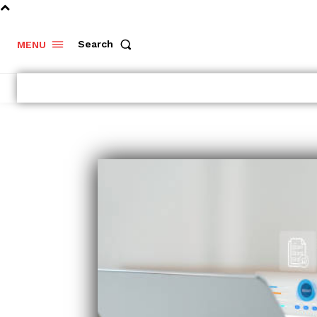
Search
MENU
Dlouhodobý
investiční
produkt –
Portu vs.
Fondee
Vyplatí se
investování
v podílových
fondech?
Výhody a
nevýhody
kolektivního..
- Komerční sdělení -
Rozumějte