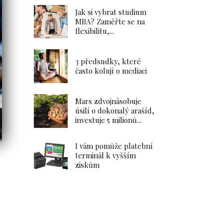
Jak si vybrat studium
MBA? Zaměřte se na
flexibilitu,...
Dlouhodobý investiční
produkt – Portu vs.
3 předsudky, které
Fondee
často kolují o mediaci
26.1.2025
Investice
Mars zdvojnásobuje
úsilí o dokonalý arašíd,
investuje 5 milionů...
Zahrada
I vám pomůže platební
Dlouhodobý
terminál k vyšším
investiční
ziskům
produkt – Portu
vs. Fondee
Vyplatí se
investování
v podílových
fondech? Výhody