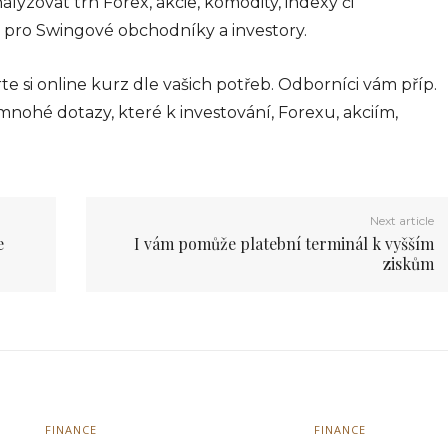
alyzovat trh Forex, akcie, komodity, indexy či
sou
 pro Swingové obchodníky a investory.
hodech,
dnicích
te si online kurz dle vašich potřeb. Odborníci vám příp.
mnohé dotazy, které k investování, Forexu, akciím,
024
Next article
e
I vám pomůže platební terminál k vyšším
Interiér
ziskům
FINANCE
FINANCE