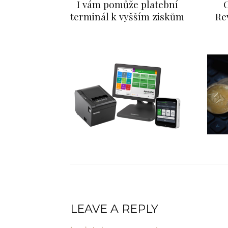
I vám pomůže platební
terminál k vyšším ziskům
Re
FINANCE
I vám pomůže platebn
info@press-media.cz
-
26.9.
LEAVE A REPLY