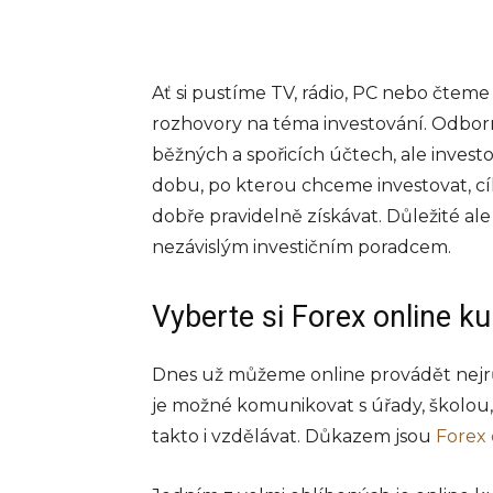
evidence tržeb
zákon míří do
sněmovny
Ať si pustíme TV, rádio, PC nebo čteme 
rozhovory na téma investování. Odborn
Debaty kolem elektronic
běžných a spořicích účtech, ale investo
evidence tržeb se vracejí
které v minulých letech 
dobu, po kterou chceme investovat, cíl 
ovlivnilo české podnikate
dobře pravidelně získávat. Důležité ale
znovu dostává do centra
nezávislým investičním poradcem.
pozornosti. Vláda schválila
info@press-media.cz
-
16.5.2
Vyberte si Forex online kur
Dnes už můžeme online provádět nejrů
je možné komunikovat s úřady, školou, 
takto i vzdělávat. Důkazem jsou
Forex 