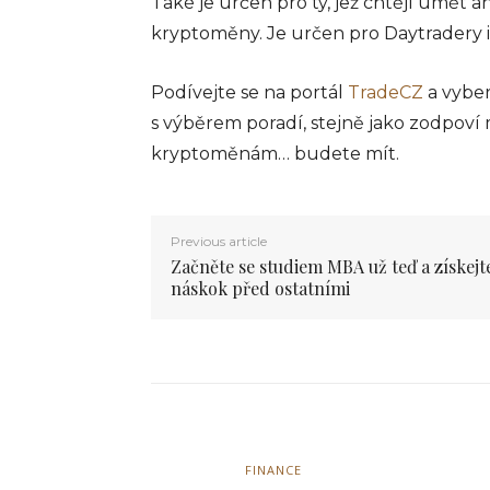
Také je určen pro ty, jež chtějí umět an
obchodního prostředí a j
kryptoměny. Je určen pro Daytradery i
základním nástrojem pro
zpracování plateb v obc
restauracích a dalších po
Podívejte se na portál
TradeCZ
a vyber
po celém světě....
s výběrem poradí, stejně jako zodpoví 
info@press-media.cz
-
25.3.2
kryptoměnám… budete mít.
Previous article
Začněte se studiem MBA už teď a získejt
náskok před ostatními
FINANCE