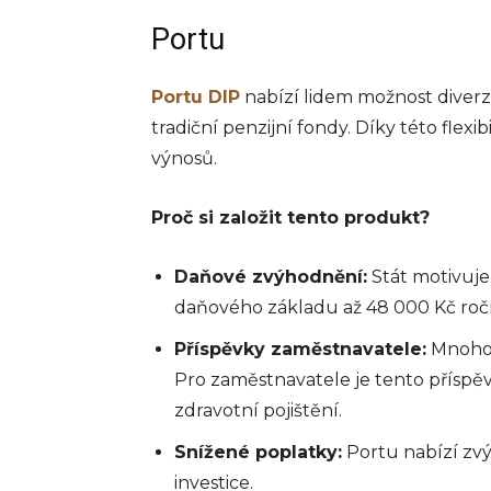
Portu
Portu DIP
nabízí lidem možnost diverzif
tradiční penzijní fondy. Díky této flex
výnosů.
Proč si založit tento produkt?
Daňové zvýhodnění:
Stát motivuje
daňového základu až 48 000 Kč roč
Příspěvky zaměstnavatele:
Mnoho 
BYZNYS
Pro zaměstnavatele je tento příspěv
Co jsou a proč
zdravotní pojištění.
používat plate
Snížené poplatky:
Portu nabízí zv
terminály
investice.