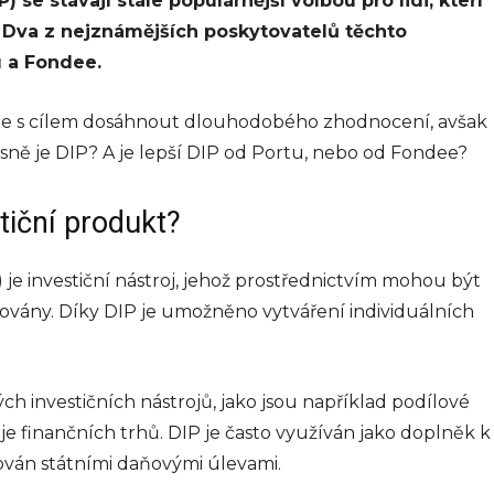
 se stávají stále populárnější volbou pro lidi, kteří
 Dva z nejznámějších poskytovatelů těchto
 –
u a Fondee.
íze s cílem dosáhnout dlouhodobého zhodnocení, avšak
sně je DIP? A je lepší DIP od Portu, nebo od Fondee?
ké
. Téma,
tiční produkt?
výrazně
le, se
 je investiční nástroj, jehož prostřednictvím mohou být
 návrh...
vány. Díky DIP je umožněno vytváření individuálních
026
h investičních nástrojů, jako jsou například podílové
BYZNYS
je finančních trhů. DIP je často využíván jako doplněk k
Koučink, firemní
ován státními daňovými úlevami.
koučink a