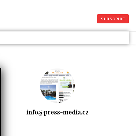
SUBSCRIBE
Vyplatí se investování
v podílových fondech?
Výhody a nevýhody
kolektivního...
15.1.2025
Investice
info@press-media.cz
- Komerční sdělení -