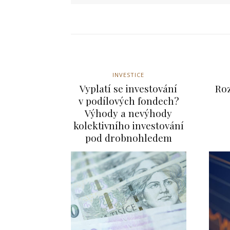
INVESTICE
Vyplatí se investování
Roz
BYZNYS
v podílových fondech?
Vláda schválila
Výhody a nevýhody
kolektivního investování
(znovu)zavedení
pod drobnohledem
elektronické ev
tržeb – zákon m
sněmovny
Debaty kolem elektronické
se vracejí. Téma, které v m
výrazně ovlivnilo české pod
znovu dostává do centra po