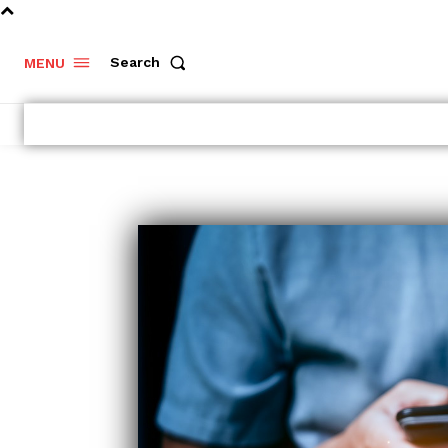
Search
MENU
Vyplatí se
investování
v podílových
fondech?
Výhody a
nevýhody
kolektivního..
Rozumějte
trhům lépe:
Market Profi
a Techniky C
- Komerční sdělení -
Ceny ropy