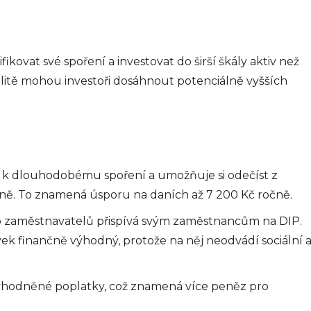
manažerský
koučink
ikovat své spoření a investovat do širší škály aktiv než
Firemní koučink představuje
účinný nástroj pro systematický
ibilitě mohou investoři dosáhnout potenciálně vyšších
rozvoj pracovníků a zvyšování
výkonnosti organizací. Jde o
strukturovaný proces, který
propojuje individuální potenciál
zaměstnanců s firemními cíli...
info@press-media.cz
-
26.5.2025
 k dlouhodobému spoření a umožňuje si odečíst z
ně. To znamená úsporu na daních až 7 200 Kč ročně.
zaměstnavatelů přispívá svým zaměstnancům na DIP.
ek finančně výhodný, protože na něj neodvádí sociální 
bní
ýhodněné poplatky, což znamená více peněz pro