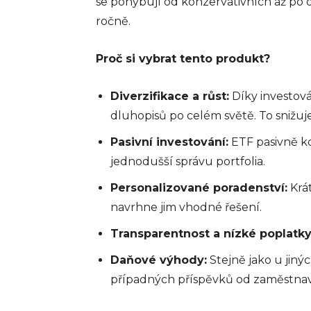
se pohybují od konzervativních až po 
ročně.
Proč si vybrat tento produkt?
Diverzifikace a růst:
Díky investová
dluhopisů po celém světě. To snižuje
Pasivní investování:
ETF pasivně ko
jednodušší správu portfolia.
FINANCE
Personalizované poradenství:
Krát
I vám pomůže platebn
navrhne jim vhodné řešení.
info@press-media.cz
-
26.9.
Transparentnost a nízké poplatky
Daňové výhody:
Stejně jako u jiných
případných příspěvků od zaměstnav