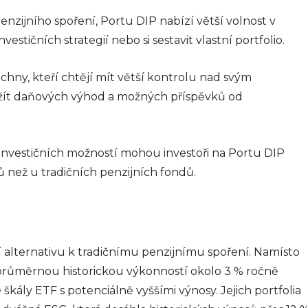
ly
enzijního spoření, Portu DIP nabízí větší volnost v
ního
sou
nvestičních strategií nebo si sestavit vlastní portfolio.
hodech,
echny, kteří chtějí mít větší kontrolu nad svým
dnicích
ít daňových výhod a možných příspěvků od
024
 investičních možností mohou investoři na Portu DIP
než u tradičních penzijních fondů.
Interiér
í alternativu k tradičnímu penzijnímu spoření. Namísto
průměrnou historickou výkonností okolo 3 % ročně
kály ETF s potenciálně vyššími výnosy. Jejich portfolia