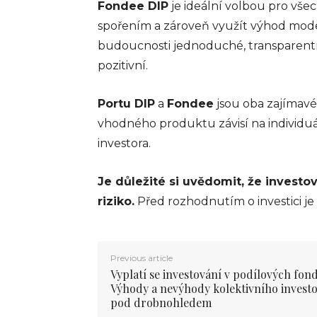
Fondee DIP
je ideální volbou pro vše
spořením a zároveň využít výhod moder
budoucnosti jednoduché, transparent
pozitivní.
FINANCE
Co je kryptoměna:
Revoluce v
Portu DIP
a
Fondee
jsou oba zajímavé
digitálních
vhodného produktu závisí na individuá
financích
investora.
info@press-media.cz
-
25.3.2024
Je důležité si uvědomit, že investo
V digitálním věku, který
riziko.
Před rozhodnutím o investici j
zaznamenal explozivní růst
internetu a technologické
inovace, se objevil fenomén
zvaný kryptoměna. Definice
Previous article
kryptoměny Tento pojem se
Vyplatí se investování v podílových fon
stal nedílnou součástí diskuze
Výhody a nevýhody kolektivního invest
o...
pod drobnohledem