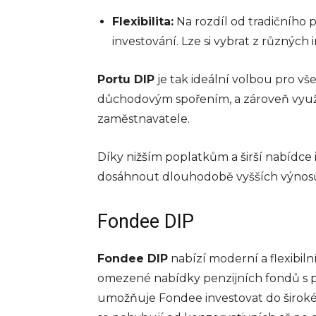
Platební terminály se sta
Flexibilita:
Na rozdíl od tradičního p
nedílnou součástí moder
obchodního prostředí a j
investování. Lze si vybrat z různých i
základním nástrojem pro
zpracování plateb v obc
Portu DIP
je tak ideální volbou pro vš
restauracích a dalších po
po celém světě....
důchodovým spořením, a zároveň využ
info@press-media.cz
-
25.3.2
zaměstnavatele.
Díky nižším poplatkům a širší nabídce
dosáhnout dlouhodobě vyšších výnosů 
Fondee DIP
Fondee DIP
nabízí moderní a flexibiln
omezené nabídky penzijních fondů s 
umožňuje Fondee investovat do široké š