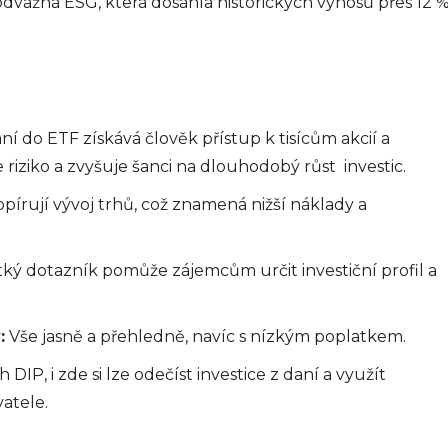
odvážná ESG, která dosáhla historických výnosů přes 12 
ní do ETF získává člověk přístup k tisícům akcií a
 riziko a zvyšuje šanci na dlouhodobý růst investic.
pírují vývoj trhů, což znamená nižší náklady a
FIN
ký dotazník pomůže zájemcům určit investiční profil a
í terminál k vyšším ziskům
Obje
2025
0
info@
:
Vše jasně a přehledně, navíc s nízkým poplatkem.
 DIP, i zde si lze odečíst investice z daní a využít
atele.