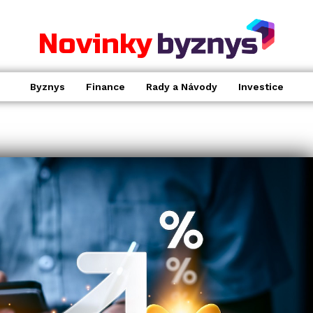
Novinky
Byznys
Finance
Rady a Návody
Investice
.
le
OT
FINANCE
Vývoj na Ukrajině
pravděpodobně zvýší úrokové
sazby v Rusku až na 9,5 %