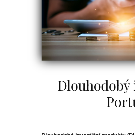
pokračují v
růstu, v ledn
vzrostly
Růst vývozu
Jižní Koreje s
lednu zpomali
obchodní...
Okamžité
platby již
fungují ve
třech bankác
ty mají...
Dlouhodobý i
Port
BYZNYS
Vláda schválila
(znovu)zavede