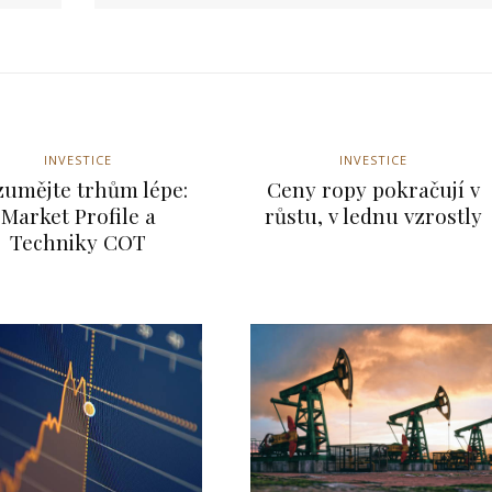
Nejnovější články
INVESTICE
INVESTICE
umějte trhům lépe:
Ceny ropy pokračují v
Market Profile a
růstu, v lednu vzrostly
Techniky COT
idence
íří do
 evidence tržeb
inulých letech
nikatele, se
zornosti. Vláda