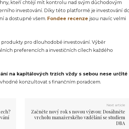
chny, kteří chtějí mít kontrolu nad svým důchodovým
ního investování. Díky této platformě je investování d
ní a dostupné všem.
Fondee recenze
jsou navíc velmi
FINANCE
FINANCE
Půjčka na měsíc
Půjčka pro
znamená rychlou
začínající
 produkty pro dlouhodobé investování. Výběr
odpověď na
podnikatele má
lních preferencích a investičních cílech každého
nečekané výdaje
přívětivé
parametry
info@press-media.cz
-
6.2.2024
vání na kapitálových trzích vždy s sebou nese určité
info@press-media.cz
-
8.12.2023
Potřebujete malou finanční
e vhodné konzultovat s finančním poradcem.
injekci, protože máte před
Potřebujete malý impulz do
sebou složenku, se kterou
podnikatelského začátku?
jste dopředu nepočítali?
Investice do reklamy,
Nemusíte chodit do banky,
řemeslnické dílny nebo
Next article
není nutné, abyste zvonili u
kanceláře, to jsou položky,
dech?
Začněte nový rok s novou výzvou: Dosáhněte
sousedů....
které si vyžádají hodiny plné
ování
vrcholu manažerského vzdělání se studiem
přemýšlení. A kde...
DBA