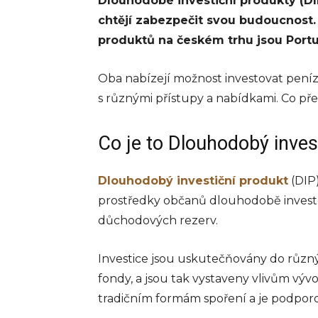
Dlouhodobé investiční produkty (DIP)
elektronické
chtějí zabezpečit svou budoucnost.
evidence tržeb
produktů na českém trhu jsou Port
zákon míří do
Oba nabízejí možnost investovat pen
sněmovny
s různými přístupy a nabídkami. Co pře
Debaty kolem elektronic
evidence tržeb se vracejí
Co je to Dlouhodobý inves
které v minulých letech 
ovlivnilo české podnikate
znovu dostává do centra
Dlouhodobý investiční produkt
(DIP)
pozornosti. Vláda schválila
prostředky občanů dlouhodobě investo
info@press-media.cz
-
16.5.2
důchodových rezerv.
Investice jsou uskutečňovány do různýc
fondy, a jsou tak vystaveny vlivům vývo
tradičním formám spoření a je podpor