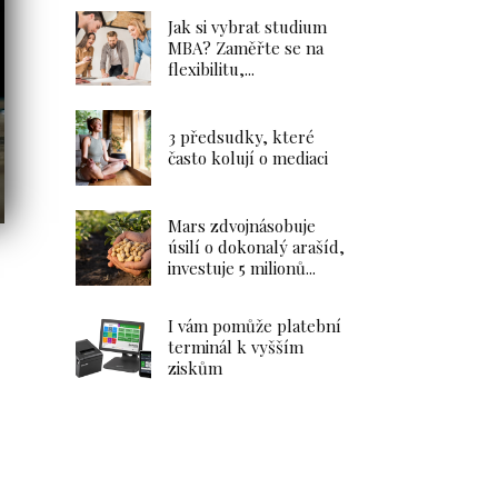
Jak si vybrat studium
MBA? Zaměřte se na
flexibilitu,...
3 předsudky, které
Vyplatí se investování
často kolují o mediaci
v podílových fondech?
Výhody a nevýhody
kolektivního...
Mars zdvojnásobuje
úsilí o dokonalý arašíd,
15.1.2025
Investice
investuje 5 milionů...
Zahrada
I vám pomůže platební
terminál k vyšším
ziskům
Vyplatí se
investování
v podílových
fondech? Výhody
a nevýhody
kolektivního...