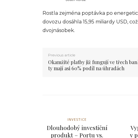
nedílnou součástí moder
obchodního prostředí a j
Rostla zejména poptávka po energetick
základním nástrojem pro
dovozu dosáhla 15,95 miliardy USD, což
zpracování plateb v obc
restauracích a dalších po
dvojnásobek.
po celém světě....
info@press-media.cz
-
25.3.2
Previous article
Okamžité platby již fungují ve třech ba
ty mají asi 60% podíl na úhradách
INVESTICE
Dlouhodobý investiční
Vy
produkt – Portu vs.
v 