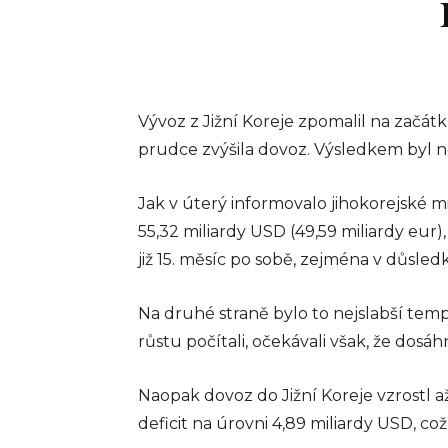
elektronické
evidence tržeb
zákon míří do
sněmovny
Vývoz z Jižní Koreje zpomalil na začá
Debaty kolem elektronic
prudce zvýšila dovoz. Výsledkem byl ne
evidence tržeb se vracejí
které v minulých letech 
Jak v úterý informovalo jihokorejské 
ovlivnilo české podnikate
znovu dostává do centra
55,32 miliardy USD (49,59 miliardy eur)
pozornosti. Vláda schválila
již 15. měsíc po sobě, zejména v důsle
info@press-media.cz
-
16.5.2
Na druhé straně bylo to nejslabší te
růstu počítali, očekávali však, že dosáh
Naopak dovoz do Jižní Koreje vzrostl a
deficit na úrovni 4,89 miliardy USD, c