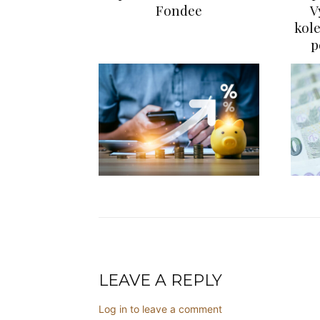
Fondee
V
kole
p
FINANCE
I vám pomůže platebn
info@press-media.cz
-
26.9.
LEAVE A REPLY
Log in to leave a comment