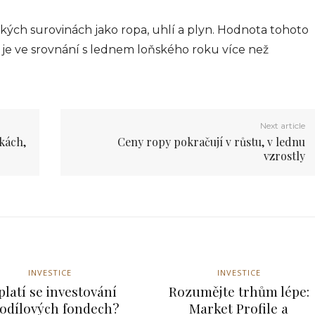
ního
sou
ých surovinách jako ropa, uhlí a plyn. Hodnota tohoto
 je ve srovnání s lednem loňského roku více než
hodech,
dnicích
024
Next article
nkách,
Ceny ropy pokračují v růstu, v lednu
vzrostly
Interiér
INVESTICE
INVESTICE
platí se investování
Rozumějte trhům lépe:
podílových fondech?
Market Profile a