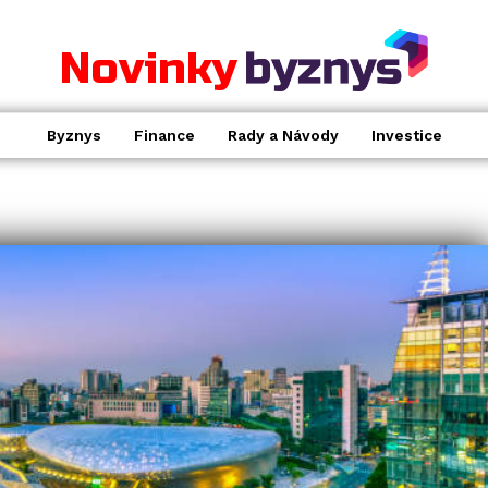
Novinky
Byznys
Finance
Rady a Návody
Investice
INVESTICE
Vyplatí se investování
.
v podílových fondech? Výhody
a nevýhody kolektivního
investování pod drobnohledem
Katka
-
15.1.2025