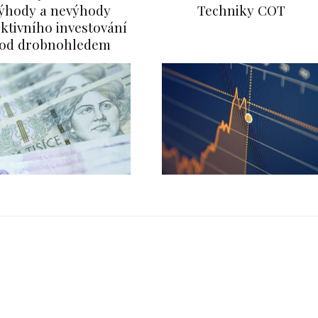
ýhody a nevýhody
Techniky COT
ktivního investování
od drobnohledem
FIN
í terminál k vyšším ziskům
Obje
2025
0
info@