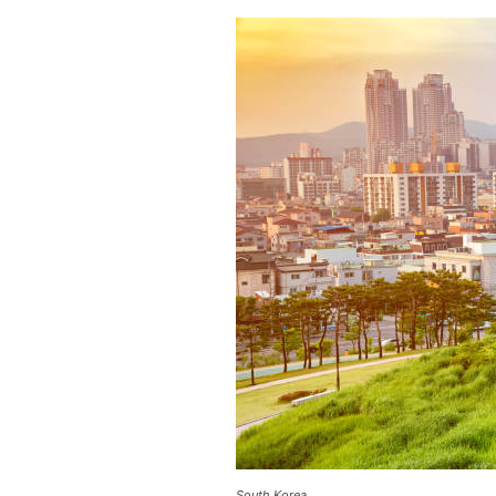
BYZNYS
Co jsou a proč
používat plate
terminály
Platební terminály se sta
South Korea.