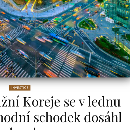
le
OT
u
h,
Bydlení
INVESTICE
ižní Koreje se v lednu
hodní schodek dosáhl
ní