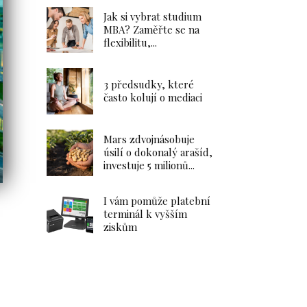
Jak si vybrat studium
MBA? Zaměřte se na
flexibilitu,...
Dlouhodobý investiční
produkt – Portu vs.
3 předsudky, které
Fondee
často kolují o mediaci
26.1.2025
Investice
Mars zdvojnásobuje
úsilí o dokonalý arašíd,
investuje 5 milionů...
Zahrada
I vám pomůže platební
terminál k vyšším
Dlouhodobý
ziskům
investiční
produkt – Portu
vs. Fondee
Vyplatí se
investování
v podílových