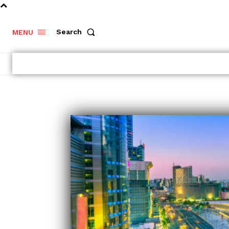
Search
MENU
Dlouhodobý
investiční
produkt –
Portu vs.
Fondee
Vyplatí se
investování
v podílových
fondech?
Výhody a
nevýhody
kolektivního..
- Komerční sdělení -
Rozumějte