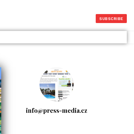
SUBSCRIBE
Dlouhodobý investiční
produkt – Portu vs.
Fondee
26.1.2025
Investice
- Komerční sdělení -
info@press-media.cz