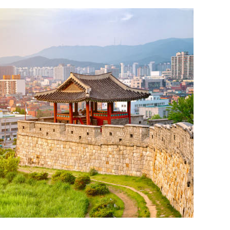
manažerský
koučink
Firemní koučink představuje
účinný nástroj pro systematický
rozvoj pracovníků a zvyšování
výkonnosti organizací. Jde o
strukturovaný proces, který
propojuje individuální potenciál
zaměstnanců s firemními cíli...
info@press-media.cz
-
26.5.2025
bní
ly