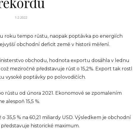
rekordu
 –
1.2.2022
tku roku tempo růstu, naopak poptávka po energiích
ké
jvyšší obchodní deficit země v historii měření.
. Téma,
výrazně
ministerstvo obchodu, hodnota exportu dosáhla v lednu
le, se
, což meziročně představuje růst o 15,2%. Export tak rostl
 návrh...
dku vysoké poptávky po polovodičích.
026
mpo růstu od února 2021. Ekonomové se zpomalením
ne alespoň 15,5 %.
BYZNYS
Koučink, firemní
ž o 35,5 % na 60,21 miliardy USD. Výsledkem je obchodní
koučink a
ož představuje historické maximum.