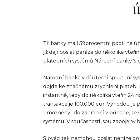
elektronické
ú
evidence tržeb
zákon míří do
sněmovny
Debaty kolem elektronic
Tři banky mají 59procentní podíl na ú
evidence tržeb se vracejí
již dají poslat peníze do několika vteři
které v minulých letech 
platebních systémů Národní banky Slo
ovlivnilo české podnikate
znovu dostává do centra
pozornosti. Vláda schválila
Národní banka vidí úterní spuštění sy
info@press-media.cz
-
16.5.2
dojde ke značnému zrychlení plateb. Ho
instantně, tedy do několika vteřin 24 
transakce je 100.000 eur. Výhodou je p
umožněny i do zahraničí v případě, že
systému. V současnosti jsou zapojeny 
Slováci tak nemohou poslat peníze do n