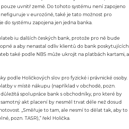
manažerský
e pouze uvnitř země. Do tohoto systému není zapojeno
koučink
 nefiguruje v eurozóně, také je tato možnost pro
Firemní koučink představuje
je do systému zapojena jen jedna banka.
účinný nástroj pro systematický
rozvoj pracovníků a zvyšování
výkonnosti organizací. Jde o
plateb iu dalších českých bank, protože pro ně bude
strukturovaný proces, který
opné a aby nenastal odliv klientů do bank poskytujících
propojuje individuální potenciál
ateb také podle NBS může ukrojit na platbách kartami, a
zaměstnanců s firemními cíli...
info@press-media.cz
-
26.5.2025
 podle Holičkových slov pro fyzické i právnické osoby.
platby v místě nákupu (například v obchodě, pozn.
 důležitá spolupráce bank s obchodníky, pro které by
k samotný akt placení by nesměl trvat déle než dosud
bní
 hotovost. „Směřuje to tam, ale nesmí to dělat tak, aby to
elné, pozn. TASR),“ řekl Holička.
ly