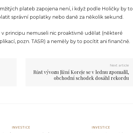
žitých plateb zapojena není, i když podle Holičky by to
platit správní poplatky nebo daně za několik sekund.
 v principu nemuseli nic proaktivně udělat (některé
plikací, pozn. TASR) a neměly by to pocítit ani finančně.
Next article
FIN
Růst vývozu Jižní Koreje se v lednu zpomalil,
í terminál k vyšším ziskům
Obje
obchodní schodek dosáhl rekordu
2025
0
info@
INVESTICE
INVESTICE