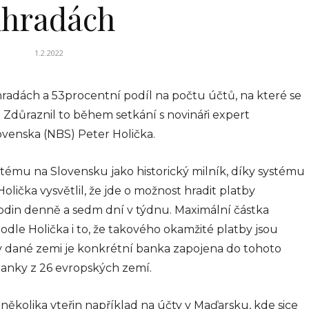
hradách
 –
1.2.2022
ké
hradách a 53procentní podíl na počtu účtů, na které se
. Téma,
n. Zdůraznil to během setkání s novináři expert
výrazně
venska (NBS) Peter Holička.
le, se
 návrh...
stému na Slovensku jako historický milník, díky systému
026
lička vysvětlil, že jde o možnost hradit platby
hodin denně a sedm dní v týdnu. Maximální částka
odle Holička i to, že takového okamžité platby jsou
BYZNYS
 v dané zemi je konkrétní banka zapojena do tohoto
Koučink, firemní
banky z 26 evropských zemí.
koučink a
ěkolika vteřin například na účty v Maďarsku, kde sice