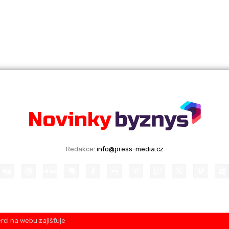
Nejnovější články
Novinky
idence
íří do
Redakce:
info@press-media.cz
 evidence tržeb
inulých letech
nikatele, se
zornosti. Vláda
rci na webu zajišťuje