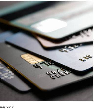
ního
sou
hodech,
dnicích
024
Interiér
background