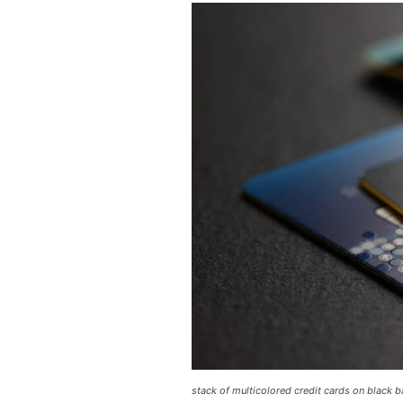
nedílnou součástí moder
obchodního prostředí a j
základním nástrojem pro
zpracování plateb v obc
restauracích a dalších po
po celém světě....
info@press-media.cz
-
25.3.2
stack of multicolored credit cards on black 