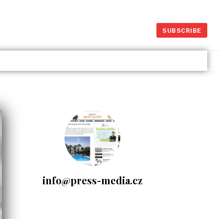
SUBSCRIBE
Dlouhodobý investiční
produkt – Portu vs.
Fondee
26.1.2025
Investice
- Komerční sdělení -
info@press-media.cz