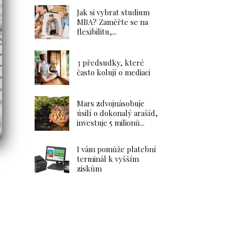
Jak si vybrat studium
MBA? Zaměřte se na
flexibilitu,...
Dlouhodobý investiční
3 předsudky, které
produkt – Portu vs.
často kolují o mediaci
Fondee
26.1.2025
Investice
Mars zdvojnásobuje
úsilí o dokonalý arašíd,
investuje 5 milionů...
Zahrada
I vám pomůže platební
Dlouhodobý
terminál k vyšším
investiční
ziskům
produkt – Portu
vs. Fondee
Vyplatí se
investování
v podílových