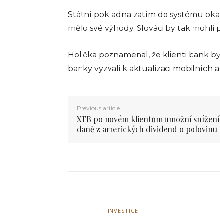
Státní pokladna zatím do systému okam
mělo své výhody. Slováci by tak mohli 
Holička poznamenal, že klienti bank by
banky vyzvali k aktualizaci mobilních a
Previous article
FINANCE
XTB po novém klientům umožní snížení
I vám pomůže platebn
daně z amerických dividend o polovinu
info@press-media.cz
-
26.9.
INVESTICE