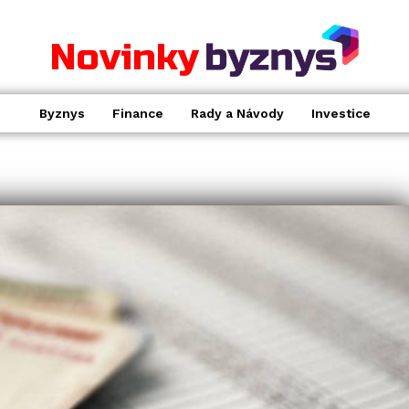
Novinky
Byznys
Finance
Rady a Návody
Investice
RADY A NÁVODY
.
Cenotvorba v praxi: Strategie
pro zvýšení ziskovosti a
konkurenceschopnosti