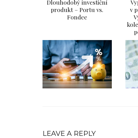
Dlouhodobý investiční
Vy
produkt – Portu vs.
v 
Fondee
V
FINANCE
kole
Co je kryptoměna:
p
Revoluce v
digitálních
financích
info@press-media.cz
-
25.3.2024
V digitálním věku, který
zaznamenal explozivní růst
internetu a technologické
inovace, se objevil fenomén
zvaný kryptoměna. Definice
kryptoměny Tento pojem se
stal nedílnou součástí diskuze
o...
LEAVE A REPLY