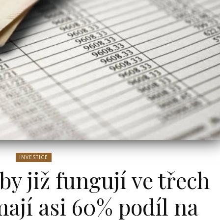
info@press-media.cz
-
19.7.2024
le
OT
u
e v
l,
Bydlení
INVESTICE
y již fungují ve třech
mají asi 60% podíl na
ní