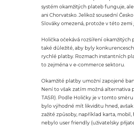
systém okamžitých plateb funguje, al
ani Chorvatsko. Jelikož sousední Česko
Slováky omezená, protože v této zemi 
Holička očekává rozšíření okamžitých 
také důležité, aby byly konkurencesch
rychlé platby. Rozmach instantních pl
to zejména v e-commerce sektoru.
Okamžité platby umožní zapojené banky
Není to však zatím možná alternativa 
BYZNYS
TASR). Podle Holičky je v tomto směru
Co jsou a proč
bylo výhodné mít likviditu hned, avša
používat plate
zažité způsoby, například karta, mobil,
terminály
nebylo user friendly (uživatelsky přijat
Platební terminály se sta