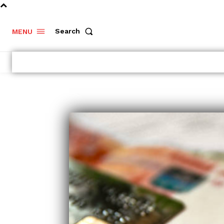
Search
MENU
Dlouhodobý
investiční
produkt –
Portu vs.
Fondee
Vyplatí se
investování
v podílových
fondech?
Výhody a
nevýhody
kolektivního..
- Komerční sdělení -
Rozumějte