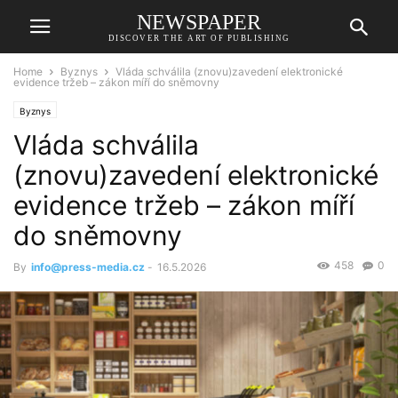
NEWSPAPER
DISCOVER THE ART OF PUBLISHING
Home
Byznys
Vláda schválila (znovu)zavedení elektronické
evidence tržeb – zákon míří do sněmovny
Byznys
Vláda schválila
(znovu)zavedení elektronické
evidence tržeb – zákon míří
do sněmovny
458
0
By
info@press-media.cz
-
16.5.2026