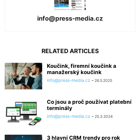
info@press-media.cz
RELATED ARTICLES
Koučink, firemní koučink a
manažerský koučink
info@press-media.cz
-
26.5.2025
Co jsou a proč používat platební
terminály
info@press-media.cz
-
25.3.2024
3 hlavní CRM trendy pro rok