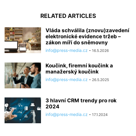
RELATED ARTICLES
Vláda schválila (znovu)zavedení
elektronické evidence tržeb –
zákon míří do sněmovny
info@press-media.cz
-
16.5.2026
Koučink, firemní koučink a
manažerský koučink
info@press-media.cz
-
26.5.2025
3 hlavní CRM trendy pro rok
2024
info@press-media.cz
-
17.1.2024