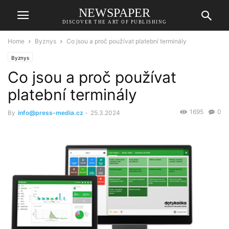
NEWSPAPER
DISCOVER THE ART OF PUBLISHING
Home
Byznys
Co jsou a proč používat platební terminály
Byznys
Co jsou a proč používat
platební terminály
1695
0
By
info@press-media.cz
-
25.3.2024