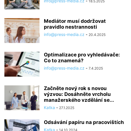
info@press-media.cz
-
18.5.2025
Mediátor musí dodržovat
pravidlo nestrannosti
info@press-media.cz
-
20.4.2025
Optimalizace pro vyhledávače:
Co to znamená?
info@press-media.cz
-
7.4.2025
Začněte nový rok s novou
výzvou: Dosáhněte vrcholu
manažerského vzdělání se...
Katka
-
27.1.2025
Odsávání papíru na pracovištích
Katka
-
14.10.2024