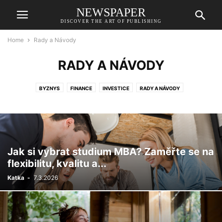
NEWSPAPER
DISCOVER THE ART OF PUBLISHING
Home
Rady a Návody
RADY A NÁVODY
BYZNYS
FINANCE
INVESTICE
RADY A NÁVODY
Jak si vybrat studium MBA? Zaměřte se na
flexibilitu, kvalitu a...
Katka
-
7.3.2026