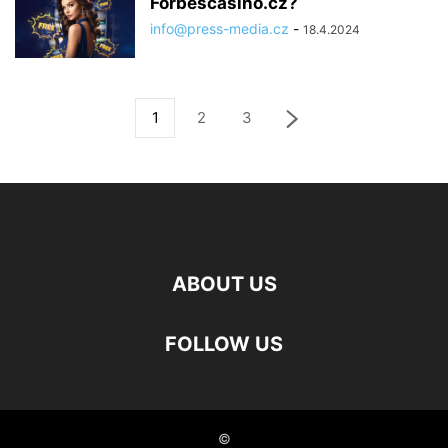
Forbescasino.cz?
info@press-media.cz
-
18.4.2024
1
2
3
ABOUT US
FOLLOW US
©