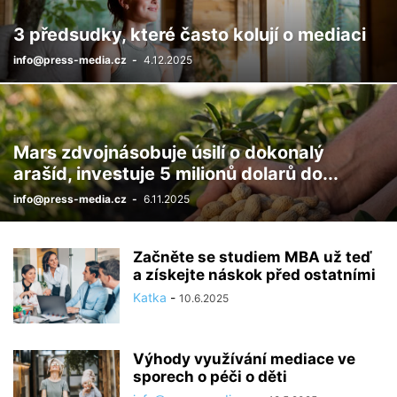
3 předsudky, které často kolují o mediaci
info@press-media.cz
-
4.12.2025
Mars zdvojnásobuje úsilí o dokonalý
arašíd, investuje 5 milionů dolarů do...
info@press-media.cz
-
6.11.2025
Začněte se studiem MBA už teď
a získejte náskok před ostatními
Katka
-
10.6.2025
Výhody využívání mediace ve
sporech o péči o děti