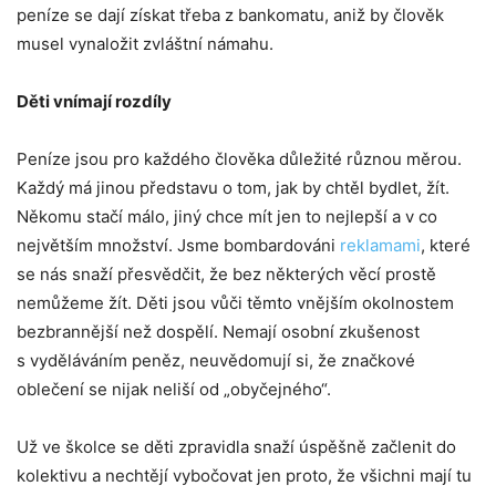
peníze se dají získat třeba z bankomatu, aniž by člověk
musel vynaložit zvláštní námahu.
Děti vnímají rozdí
ly
Peníze jsou pro každého člověka důležité různou měrou.
Každý má jinou představu o tom, jak by chtěl bydlet, žít.
Někomu stačí málo, jiný chce mít jen to nejlepší a v co
největším množství. Jsme bombardováni
reklamami
, které
se nás snaží přesvědčit, že bez některých věcí prostě
nemůžeme žít. Děti jsou vůči těmto vnějším okolnostem
bezbrannější než dospělí. Nemají osobní zkušenost
s vyděláváním peněz, neuvědomují si, že značkové
oblečení se nijak neliší od „obyčejného“.
Už ve školce se děti zpravidla snaží úspěšně začlenit do
kolektivu a nechtějí vybočovat jen proto, že všichni mají tu