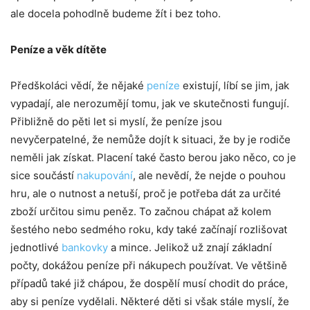
ale docela pohodlně budeme žít i bez toho.
Peníze a věk dítěte
Předškoláci vědí, že nějaké
peníze
existují, líbí se jim, jak
vypadají, ale nerozumějí tomu, jak ve skutečnosti fungují.
Přibližně do pěti let si myslí, že peníze jsou
nevyčerpatelné, že nemůže dojít k situaci, že by je rodiče
neměli jak získat. Placení také často berou jako něco, co je
sice součástí
nakupování
, ale nevědí, že nejde o pouhou
hru, ale o nutnost a netuší, proč je potřeba dát za určité
zboží určitou simu peněz. To začnou chápat až kolem
šestého nebo sedmého roku, kdy také začínají rozlišovat
jednotlivé
bankovky
a mince. Jelikož už znají základní
počty, dokážou peníze při nákupech používat. Ve většině
případů také již chápou, že dospělí musí chodit do práce,
aby si peníze vydělali. Některé děti si však stále myslí, že