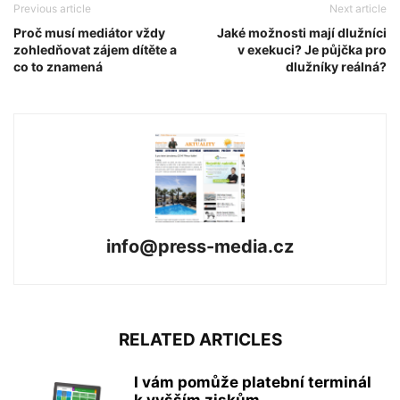
Previous article
Next article
Proč musí mediátor vždy
Jaké možnosti mají dlužníci
zohledňovat zájem dítěte a
v exekuci? Je půjčka pro
co to znamená
dlužníky reálná?
info@press-media.cz
RELATED ARTICLES
I vám pomůže platební terminál
k vyšším ziskům