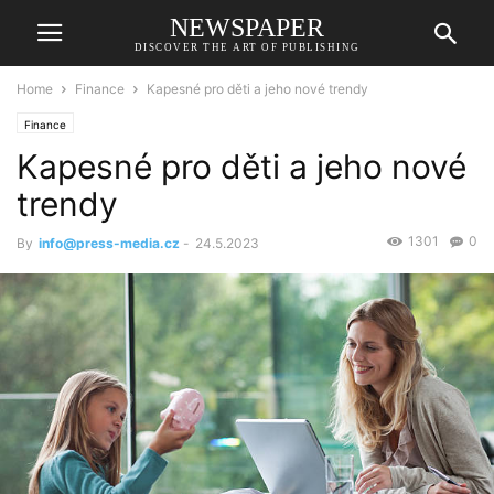
NEWSPAPER
DISCOVER THE ART OF PUBLISHING
Home
Finance
Kapesné pro děti a jeho nové trendy
Finance
Kapesné pro děti a jeho nové
trendy
1301
0
By
info@press-media.cz
-
24.5.2023