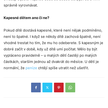
správně vyrovnávat.
Kapesn
é
dětem
ano
č
i ne?
Pokud dítě dostává kapesné, které není nějak podmíněno,
není to špatné. I když se někdy dítě zachová špatně, není
vhodné trestat ho tím, že mu ho odeberete. S kapesným je
dobré začít v době, kdy už dítě umí počítat. Mělo by být
vypláceno pravidelně – u malých dětí častěji po malých
částkách, starším jednou až dvakrát do měsíce. U dětí je
normální, že
peníze
chtějí spíše utratit než ušetřit.