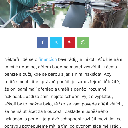
Někteří lidé se o
financích
baví rádi, jiní nikoli. Ať už je nám
to milé nebo ne, dětem budeme muset vysvětlit, k čemu
peníze slouží, kde se berou a jak s nimi nakládat. Aby
rodiče mohli dítě správně poučit, je samozřejmě důležité,
že oni sami mají přehled a umějí s penězi rozumně
nakládat. Jestliže sami nejste schopni vyjít s výplatou,
ačkoli by to možné bylo, těžko se vám povede dítěti vštípit,
že nemá utrácet za hlouposti. Základem úspěšného
nakládání s penězi je právě schopnost rozlišit mezi tím, co
opravdu potřebujeme mít, a tím, co bychom sice měli rádi,