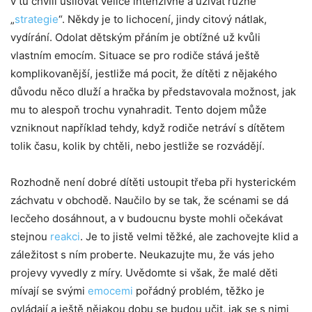
v tu chvíli usilovat velice intenzivně a užívat různé
„
strategie
“. Někdy je to lichocení, jindy citový nátlak,
vydírání. Odolat dětským přáním je obtížné už kvůli
vlastním emocím. Situace se pro rodiče stává ještě
komplikovanější, jestliže má pocit, že dítěti z nějakého
důvodu něco dluží a hračka by představovala možnost, jak
mu to alespoň trochu vynahradit. Tento dojem může
vzniknout například tehdy, když rodiče netráví s dítětem
tolik času, kolik by chtěli, nebo jestliže se rozvádějí.
Rozhodně není dobré dítěti ustoupit třeba při hysterickém
záchvatu v obchodě. Naučilo by se tak, že scénami se dá
lecčeho dosáhnout, a v budoucnu byste mohli očekávat
stejnou
reakci
. Je to jistě velmi těžké, ale zachovejte klid a
záležitost s ním proberte. Neukazujte mu, že vás jeho
projevy vyvedly z míry. Uvědomte si však, že malé děti
mívají se svými
emocemi
pořádný problém, těžko je
ovládají a ještě nějakou dobu se budou učit, jak se s nimi