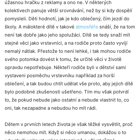
úžasnou hračku z reklamy a ono ne. V některých
kolektivech panuje větší srovnávání, než by si kdy dospělí
pomysleli. Děti hodnotí, jak je kdo oblečený, čím jezdí do
školy. A málokteré dítě v takové
atmosféře
snáší, že na tom
není tak dobře jako jeho spolužáci. Dítě se tedy snaží mít
stejné věci jako vrstevníci, a na rodiče proto často vyvíjí
nemalý nátlak. Přestože to není lehké, i tak mohou rodiče
svého potomka dovést k tomu, že určité věci v životě
opravdu nepotřebuje. Někteří rodiče byli v dětství sami
vystaveni posměchu vrstevníku například za horší
oblečení, a tak budou chtít udělat vše proto, aby jejich dítě
bylo podobné zkušenosti ušetřeno. Tím mu však potvrdí
to, že pokud nebude jako ostatní a nebude vlastnit to, co
oni, tak nezapadne a nebudou ho mít rádi.
Dětem v prvních letech života je však těžké vysvětlit, proč
něco nemohou mít. Když si něco umanou, dokážou o to