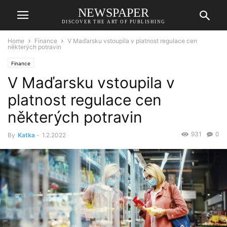
NEWSPAPER
DISCOVER THE ART OF PUBLISHING
Home
Finance
V Maďarsku vstoupila v platnost regulace cen
některých potravin
Finance
V Maďarsku vstoupila v
platnost regulace cen
některých potravin
931
0
By
Katka
-
1.2.2022