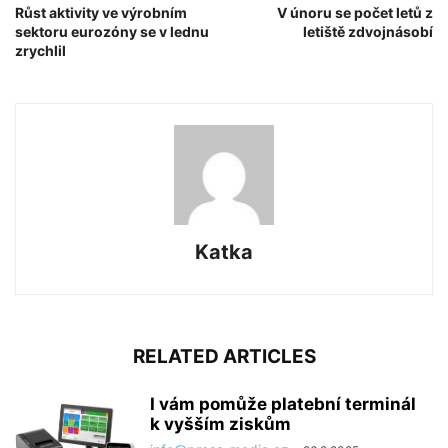
Růst aktivity ve výrobním
V únoru se počet letů z
sektoru eurozóny se v lednu
letiště zdvojnásobí
zrychlil
Katka
RELATED ARTICLES
I vám pomůže platební terminál
k vyšším ziskům