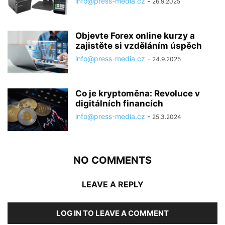
info@press-media.cz
-
26.9.2025
Objevte Forex online kurzy a
zajistěte si vzděláním úspěch
info@press-media.cz
-
24.9.2025
Co je kryptoměna: Revoluce v
digitálních financích
info@press-media.cz
-
25.3.2024
NO COMMENTS
LEAVE A REPLY
LOG IN TO LEAVE A COMMENT