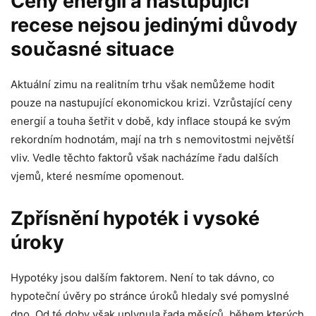
Ceny energií a nastupující
recese nejsou jedinými důvody
současné situace
Aktuální zimu na realitním trhu však nemůžeme hodit
pouze na nastupující ekonomickou krizi. Vzrůstající ceny
energií a touha šetřit v době, kdy inflace stoupá ke svým
rekordním hodnotám, mají na trh s nemovitostmi největší
vliv. Vedle těchto faktorů však nacházíme řadu dalších
vjemů, které nesmíme opomenout.
Zpřísnění hypoték i vysoké
úroky
Hypotéky jsou dalším faktorem. Není to tak dávno, co
hypoteční úvěry po stránce úroků hledaly své pomyslné
dno. Od té doby však uplynula řada měsíců, během kterých