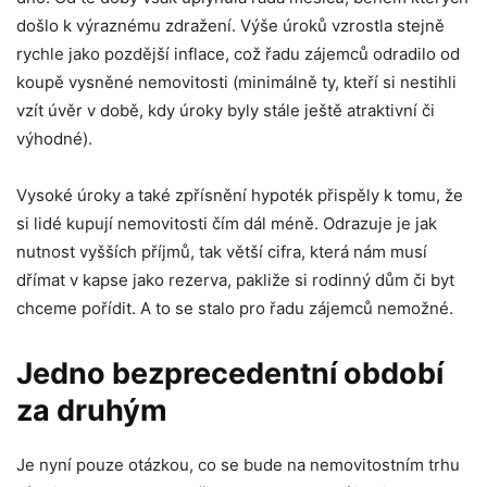
došlo k výraznému zdražení. Výše úroků vzrostla stejně
rychle jako pozdější inflace, což řadu zájemců odradilo od
koupě vysněné nemovitosti (minimálně ty, kteří si nestihli
vzít úvěr v době, kdy úroky byly stále ještě atraktivní či
výhodné).
Vysoké úroky a také zpřísnění hypoték přispěly k tomu, že
si lidé kupují nemovitosti čím dál méně. Odrazuje je jak
nutnost vyšších příjmů, tak větší cifra, která nám musí
dřímat v kapse jako rezerva, pakliže si rodinný dům či byt
chceme pořídit. A to se stalo pro řadu zájemců nemožné.
Jedno bezprecedentní období
za druhým
Je nyní pouze otázkou, co se bude na nemovitostním trhu