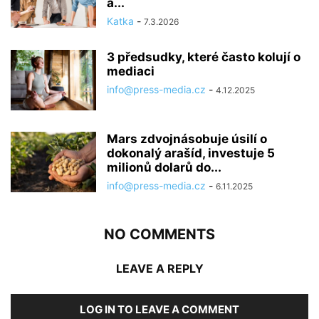
a...
Katka
-
7.3.2026
3 předsudky, které často kolují o
mediaci
info@press-media.cz
-
4.12.2025
Mars zdvojnásobuje úsilí o
dokonalý arašíd, investuje 5
milionů dolarů do...
info@press-media.cz
-
6.11.2025
NO COMMENTS
LEAVE A REPLY
LOG IN TO LEAVE A COMMENT