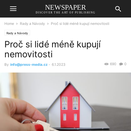
NEWSPAPER
DISCOVER THE ART OF PUBLISHING
Home
Rady a Návody
Proč si lidé méně kupují nemovitosti
Rady a Návody
Proč si lidé méně kupují
nemovitosti
690
0
By
info@press-media.cz
-
6.1.2023