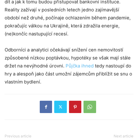
dít a jak k tomu budou přistupovat bankovní instituce.
Reality zažívají v posledních letech jedno zajímavější
období než druhé, počínaje ochlazením během pandemie,
pokračujíc válkou na Ukrajině, která zdražila energie,
(ne)končíc nastupující recesí.
Odborníci a analytici očekávají snížení cen nemovitostí
způsobené nízkou poptávkou, hypotéky se však mají stále
držet na nevýhodné úrovni.
Půjčka ihned
tedy nastoupí do
hry a alespoň jako část umožní zájemcům přiblížit se snu o
vlastním bydlení.
Previous article
Next article