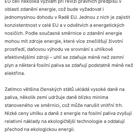
EU čelí několika výzvám při revizi právních předpisů v
oblasti zdanění energie, což bude vyžadovat i
jednomyslnou dohodu v Radě EU. Jednou z nich je zajistit
konzistentnost v celé EU a v odvětvích a energetických
nosičích. Podle současné směrnice o zdanění energie
mohou mít zdroje energie, které více znečišťují životní
prostředí, daňovou výhodu ve srovnání s uhlíkově
efektivnějšími zdroji – uhlí se zdaňuje méně než zemní
plyn a některá fosilní paliva se zdaňují podstatně méně než
elektřina.
Zatímco většina členských států ukládá vysoké daně na
paliva, několik zemí udržuje daně blízko minima
stanoveného ve směrnici, což může narušit vnitřní trh.
Nízké ceny uhlíku a daně z energie na fosilní paliva zvyšují
relativní náklady na ekologičtější technologie a oddalují
přechod na ekologickou energii.