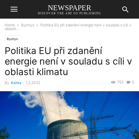
NEWSPAPER
DISCOVER THE ART OF PUBLISHING
Home
Byznys
Politika EU při zdanění energie není v souladu s cíli v
oblasti...
Byznys
Politika EU při zdanění
energie není v souladu s cíli v
oblasti klimatu
752
0
By
Katka
-
1.2.2022