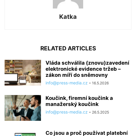
Katka
RELATED ARTICLES
Vláda schválila (znovu)zavedení
elektronické evidence tržeb –
zákon míří do sněmovny
info@press-media.cz
-
16.5.2026
Koučink, firemní koučink a
manažerský koučink
info@press-media.cz
-
26.5.2025
Co jsou a proč používat platební