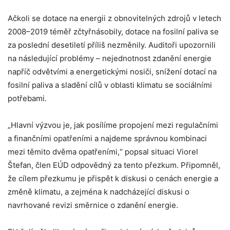
Ačkoli se dotace na energii z obnovitelných zdrojů v letech
2008–2019 téměř zčtyřnásobily, dotace na fosilní paliva se
za poslední desetiletí příliš nezměnily. Auditoři upozornili
na následující problémy – nejednotnost zdanění energie
napříč odvětvími a energetickými nosiči, snížení dotací na
fosilní paliva a sladění cílů v oblasti klimatu se sociálními
potřebami.
„Hlavní výzvou je, jak posílíme propojení mezi regulačními
a finančními opatřeními a najdeme správnou kombinaci
mezi těmito dvěma opatřeními,“ popsal situaci Viorel
Štefan, člen EÚD odpovědný za tento přezkum. Připomněl,
že cílem přezkumu je přispět k diskusi o cenách energie a
změně klimatu, a zejména k nadcházející diskusi o
navrhované revizi směrnice o zdanění energie.