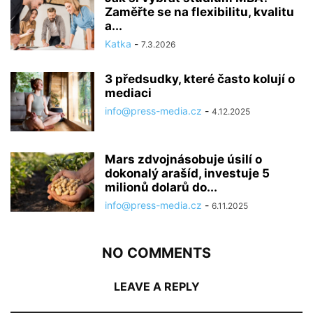
Zaměřte se na flexibilitu, kvalitu
a...
Katka
-
7.3.2026
3 předsudky, které často kolují o
mediaci
info@press-media.cz
-
4.12.2025
Mars zdvojnásobuje úsilí o
dokonalý arašíd, investuje 5
milionů dolarů do...
info@press-media.cz
-
6.11.2025
NO COMMENTS
LEAVE A REPLY