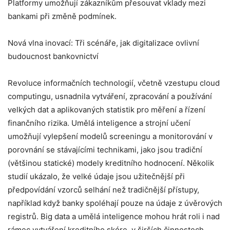
Platformy umožňují zákazníkům přesouvat vklady mezi
bankami při změně podmínek.
Nová vlna inovací: Tři scénáře, jak digitalizace ovlivní
budoucnost bankovnictví
Revoluce informačních technologií, včetně vzestupu cloud
computingu, usnadnila vytváření, zpracování a používání
velkých dat a aplikovaných statistik pro měření a řízení
finančního rizika. Umělá inteligence a strojní učení
umožňují vylepšení modelů screeningu a monitorování v
porovnání se stávajícími technikami, jako jsou tradiční
(většinou statické) modely kreditního hodnocení. Několik
studií ukázalo, že velké údaje jsou užitečnější při
předpovídání vzorců selhání než tradičnější přístupy,
například když banky spoléhají pouze na údaje z úvěrových
registrů. Big data a umělá inteligence mohou hrát roli i nad
rámec vytváření kreditního skóre, v širších činnostech