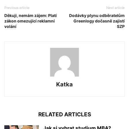
Previous article
Next article
Děkuji, nemám zájem: Platí
Dodávky plynu odběratelům
zákon omezující reklamní
Greenlogy dočasně zajistí
volání
SZP
Katka
RELATED ARTICLES
Jak si vybrat studium MBA?