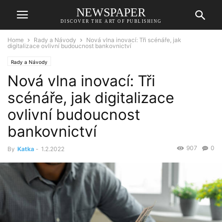
NEWSPAPER
DISCOVER THE ART OF PUBLISHING
Home
Rady a Návody
Nová vlna inovací: Tři scénáře, jak
digitalizace ovlivní budoucnost bankovnictví
Rady a Návody
Nová vlna inovací: Tři
scénáře, jak digitalizace
ovlivní budoucnost
bankovnictví
907
0
By
Katka
-
1.2.2022