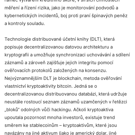
měření a řízení rizika, jako je monitorování podvodů a
kybernetických incidentů, boj proti praní špinavých peněz
a kontroly souladu.
Technologie distribuované účetní knihy (DLT), která
popisuje decentralizovanou datovou architekturu a
kryptografii a umožňuje synchronizaci uchovávání a sdílení
záznamů a zároveň zajišťuje jejich integritu pomocí
ověřovacích protokolů založených na konsenzu.
Nejvýznamnějším DLT je blockchain, metoda ověřování
vlastnictví kryptoaktivity bitcoin. Jedná se o
decentralizovanou distribuovanou databázi, která udržuje
neustále rostoucí seznam záznamů uzamčených v řetězci
„bloků“ odolných vůči hackingu. Ačkoli kryptoaktiva
upoutala pozornost mnoha investorů, existuje trend
směrem ke stablecoinům – kryptoaktivům, které jsou
navázány na jiné aktivum (jako je americký dolar, jiné