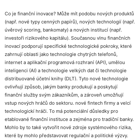
Co je finanční inovace? Může mít podobu nových produktů
(např. nové typy cenných papírů), nových technologií (např.
úvěrový scoring, bankomaty) a nových institucí (např.
investoři rizikového kapitálu). Současnou vlnu finančních
inovací podporují specifické technologické pokroky, které
zahrnují oblasti jako technologie chytrých telefonů,
internet a aplikační programová rozhraní (API), umělou
inteligenci (AI) a technologie velkých dat či technologie
distribuované účetní knihy (DLT). Tyto nové technologie
ovlivňují způsob, jakým banky produkují a poskytují
finanční služby svým zákazníkům, a zároveň umožňují
vstup nových hráčů do sektoru. nové fintech firmy a velcí
technologickí hráči. To má potenciální důsledky pro
etablované finanční instituce a zejména pro tradiční banky.
Mohlo by to také vytvořit nové zdroje systémového rizika,
které by mohlo představovat regulační a politické výzvy.