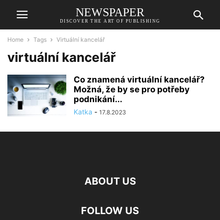
NEWSPAPER
DISCOVER THE ART OF PUBLISHING
Home
Tags
Virtuální kancelář
virtuální kancelář
Co znamená virtuální kancelář?
Možná, že by se pro potřeby
podnikání...
Katka
-
17.8.2023
ABOUT US
FOLLOW US