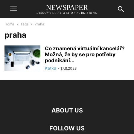
NEWSPAPER
DISCOVER THE ART OF PUBLISHING
Home
Tags
Praha
praha
Co znamená virtuální kancelář?
Možná, že by se pro potřeby
podnikání...
Katka
-
17.8.2023
ABOUT US
FOLLOW US