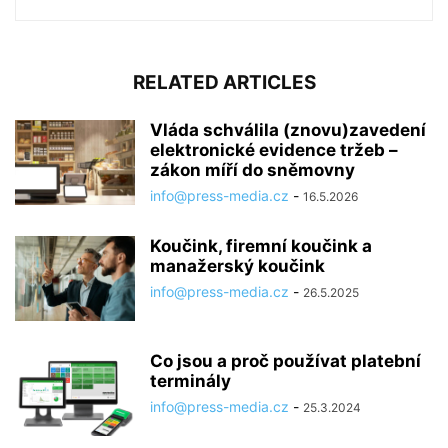
RELATED ARTICLES
Vláda schválila (znovu)zavedení
elektronické evidence tržeb –
zákon míří do sněmovny
info@press-media.cz
-
16.5.2026
Koučink, firemní koučink a
manažerský koučink
info@press-media.cz
-
26.5.2025
Co jsou a proč používat platební
terminály
info@press-media.cz
-
25.3.2024