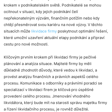
krokem v podnikatelském světě. Podnikatelé se mohou
ocitnout v situaci, kdy jejich podnikání čelí
nepřekonatelným výzvám, finančním potížím nebo kdy
chtějí přesměrovat svou kariéru na nové výzvy. V těchto
situacích může
likvidace firmy
poskytnout optimální řešení,
které umožní uzavření aktuální etapy podnikání a připraví
cestu pro nové možnosti.
Klíčovým prvním krokem při likvidaci firmy je pečlivé
plánování a analýza situace. Majitelé firmy by měli
důkladně zhodnotit důvody, které vedou k likvidaci, a
provést analýzu finančních a právních aspektů celého
procesu. Komunikace s odborníky a právními poradci se
specializací v likvidaci firem je klíčová pro úspěšné
provedení celého procesu. Jmenování vhodného
likvidátora, který bude mít na starosti správu majetku firmy
a řízení likvidačního procesu, je rovněž důležité.