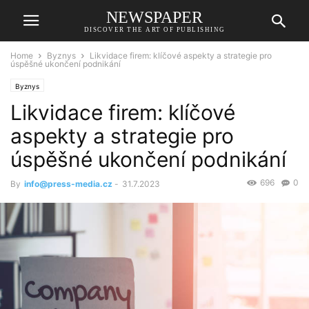
NEWSPAPER
DISCOVER THE ART OF PUBLISHING
Home
Byznys
Likvidace firem: klíčové aspekty a strategie pro
úspěšné ukončení podnikání
Byznys
Likvidace firem: klíčové
aspekty a strategie pro
úspěšné ukončení podnikání
696
0
By
info@press-media.cz
-
31.7.2023