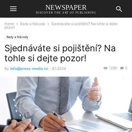
NEWSPAPER
DISCOVER THE ART OF PUBLISHING
Home
Rady a Návody
Sjednáváte si pojištění? Na tohle si dejte
pozor!
Rady a Návody
Sjednáváte si pojištění? Na
tohle si dejte pozor!
1290
0
By
info@press-media.cz
-
8.1.2024