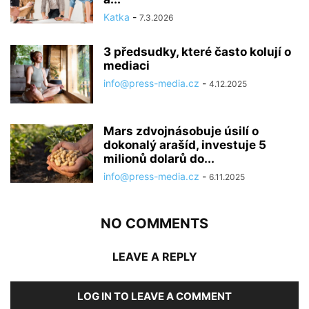
Katka
-
7.3.2026
3 předsudky, které často kolují o
mediaci
info@press-media.cz
-
4.12.2025
Mars zdvojnásobuje úsilí o
dokonalý arašíd, investuje 5
milionů dolarů do...
info@press-media.cz
-
6.11.2025
NO COMMENTS
LEAVE A REPLY
LOG IN TO LEAVE A COMMENT