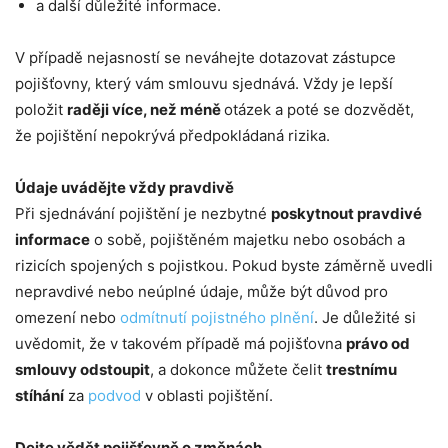
a další důležité informace.
V případě nejasností se neváhejte dotazovat zástupce
pojišťovny, který vám smlouvu sjednává. Vždy je lepší
položit
raději více, než méně
otázek a poté se dozvědět,
že pojištění nepokrývá předpokládaná rizika.
Údaje uvádějte vždy pravdivě
Při sjednávání pojištění je nezbytné
poskytnout pravdivé
informace
o sobě, pojištěném majetku nebo osobách a
rizicích spojených s pojistkou. Pokud byste záměrně uvedli
nepravdivé nebo neúplné údaje, může být důvod pro
omezení nebo
odmítnutí pojistného plnění
. Je důležité si
uvědomit, že v takovém případě má pojišťovna
právo od
smlouvy odstoupit
, a dokonce můžete čelit
trestnímu
stíhání
za
podvod
v oblasti pojištění.
Dejte vědět pojišťovně o změnách