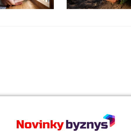
Nejnovější články
idence
íří do
 evidence tržeb
inulých letech
nikatele, se
Novinky
zornosti. Vláda