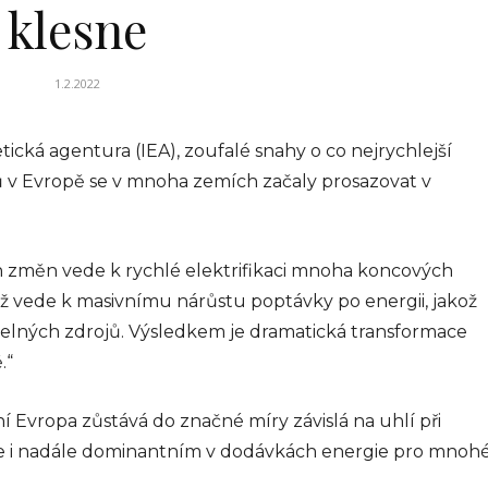
klesne
 –
1.2.2022
ká agentura (IEA), zoufalé snahy o co nejrychlejší
ké
. Téma,
jů v Evropě se v mnoha zemích začaly prosazovat v
výrazně
le, se
 návrh...
ch změn vede k rychlé elektrifikaci mnoha koncových
026
ož vede k masivnímu nárůstu poptávky po energii, jakož
itelných zdrojů. Výsledkem je dramatická transformace
.“
BYZNYS
Koučink, firemní
 Evropa zůstává do značné míry závislá na uhlí při
 je i nadále dominantním v dodávkách energie pro mnoh
koučink a