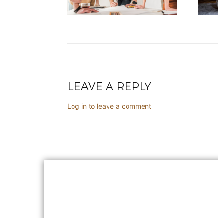
BYZNYS
LEAVE A REPLY
Vláda schválila
Log in to leave a comment
(znovu)zavedení
elektronické ev
tržeb – zákon m
sněmovny
Debaty kolem elektronické
se vracejí. Téma, které v m
výrazně ovlivnilo české pod
znovu dostává do centra po
schválila návrh...