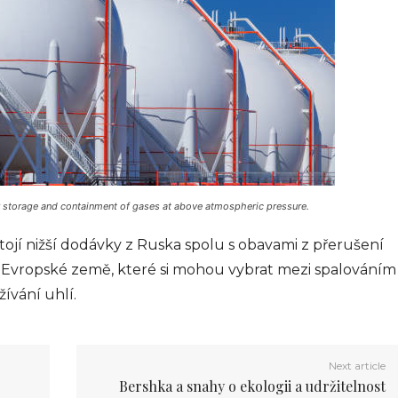
for storage and containment of gases at above atmospheric pressure.
FIN
í terminál k vyšším ziskům
Obje
jí nižší dodávky z Ruska spolu s obavami z přerušení
2025
0
info@
. Evropské země, které si mohou vybrat mezi spalováním
žívání uhlí.
Next article
Bershka a snahy o ekologii a udržitelnost