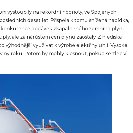
ního
sou
loni vystoupily na rekordní hodnoty, ve Spojených
 posledních deset let. Přispěla k tomu snížená nabídka,
hodech,
dnicích
y a konkurence dodávek zkapalněného zemního plynu
uply, ale za nárůstem cen plynu zaostaly. Z hlediska
024
 výhodnější využívat k výrobě elektřiny uhlí. Vysoké
oviny roku. Potom by mohly klesnout, pokud se zlepší
Interiér