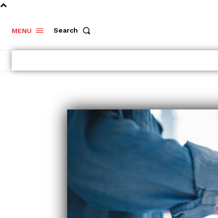
Search
MENU
Dlouhodobý
investiční
produkt –
Portu vs.
Fondee
Vyplatí se
investování
v podílových
fondech?
Výhody a
nevýhody
kolektivního..
- Komerční sdělení -