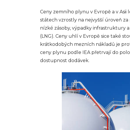
nedílnou součástí moder
obchodního prostředí a j
Ceny zemního plynu v Evropě a v Asii 
základním nástrojem pro
státech vzrostly na nejvyšší úroveň za
zpracování plateb v obc
restauracích a dalších po
nízké zásoby, výpadky infrastruktur
po celém světě....
(LNG). Ceny uhlí v Evropě sice také sto
info@press-media.cz
-
25.3.2
krátkodobých mezních nákladů je proto
ceny plynu podle IEA přetrvají do pol
dostupnost dodávek.