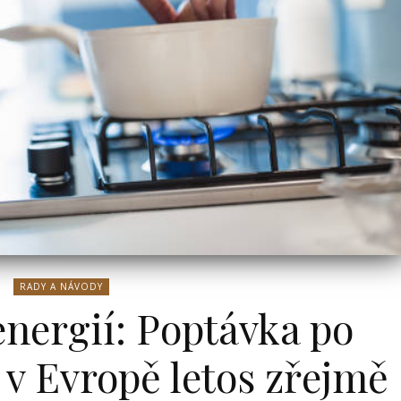
Katka
-
1.2.2022
le
OT
u
e v
l,
Bydlení
RADY A NÁVODY
nergií: Poptávka po
v Evropě letos zřejmě
ní