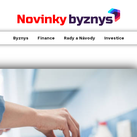
Novinky
Byznys
Finance
Rady a Návody
Investice
.
BYZNYS
Česká ekonomika vzrostla v
loňském roce o více než 3 %