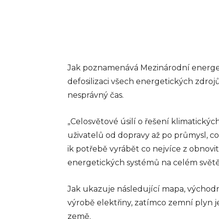
elektronické
evidence tržeb
zákon míří do
sněmovny
Jak poznamenává Mezinárodní energetic
Debaty kolem elektronic
evidence tržeb se vracejí
defosilizaci všech energetických zdro
které v minulých letech 
nesprávný čas.
ovlivnilo české podnikate
znovu dostává do centra
pozornosti. Vláda schválila
„Celosvětové úsilí o řešení klimatický
info@press-media.cz
-
16.5.2
uživatelů od dopravy až po průmysl, c
ik potřebě vyrábět co nejvíce z obnov
energetických systémů na celém světě
Jak ukazuje následující mapa, východní
výrobě elektřiny, zatímco zemní plyn
země.