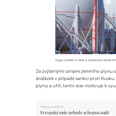
A gas cylinder or tank is a pressure vessel 
FINANCE
I vám pomůže platebn
Za zvýšenými cenami zemního plynu sto
info@press-media.cz
-
26.9.
dodávek v případě sankcí proti Rusku
plynu a uhlí, tento stav motivuje k vyu
Previous article
Evropská unie nebude schopna najít