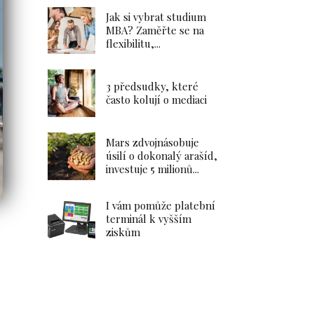
Jak si vybrat studium
MBA? Zaměřte se na
flexibilitu,...
Dlouhodobý investiční
3 předsudky, které
produkt – Portu vs.
často kolují o mediaci
Fondee
26.1.2025
Investice
Mars zdvojnásobuje
úsilí o dokonalý arašíd,
investuje 5 milionů...
Zahrada
I vám pomůže platební
terminál k vyšším
Dlouhodobý
ziskům
investiční
produkt – Portu
vs. Fondee
Vyplatí se
investování
v podílových