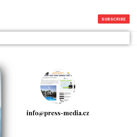
SUBSCRIBE
Dlouhodobý investiční
produkt – Portu vs.
Fondee
26.1.2025
Investice
- Komerční sdělení -
info@press-media.cz