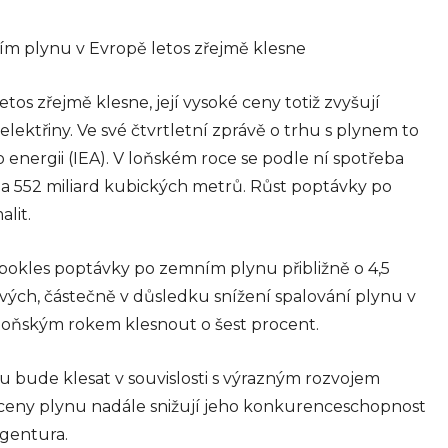
manažerský
koučink
ím plynu v Evropě letos zřejmě klesne
Firemní koučink představuje
účinný nástroj pro systematický
s zřejmě klesne, její vysoké ceny totiž zvyšují
rozvoj pracovníků a zvyšování
ektřiny. Ve své čtvrtletní zprávě o trhu s plynem to
výkonnosti organizací. Jde o
strukturovaný proces, který
energii (IEA). V loňském roce se podle ní spotřeba
propojuje individuální potenciál
 na 552 miliard kubických metrů. Růst poptávky po
zaměstnanců s firemními cíli...
lit.
info@press-media.cz
-
26.5.2025
pokles poptávky po zemním plynu přibližně o 4,5
vých, částečně v důsledku snížení spalování plynu v
 loňským rokem klesnout o šest procent.
bní
nu bude klesat v souvislosti s výrazným rozvojem
 ceny plynu nadále snižují jeho konkurenceschopnost
agentura.
ly