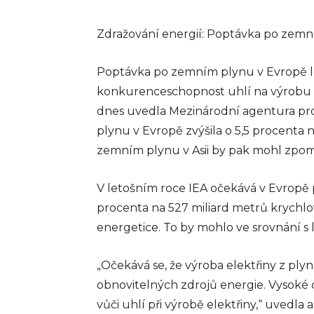
Zdražování energií: Poptávka po zemn
Poptávka po zemním plynu v Evropě leto
konkurenceschopnost uhlí na výrobu el
dnes uvedla Mezinárodní agentura pro 
plynu v Evropě zvýšila o 5,5 procenta
zemním plynu v Asii by pak mohl zpoma
V letošním roce IEA očekává v Evropě 
procenta na 527 miliard metrů krychlo
BYZNYS
energetice. To by mohlo ve srovnání s
Co jsou a proč
používat plate
„Očekává se, že výroba elektřiny z ply
terminály
obnovitelných zdrojů energie. Vysoké
vůči uhlí při výrobě elektřiny,“ uvedla 
Platební terminály se sta