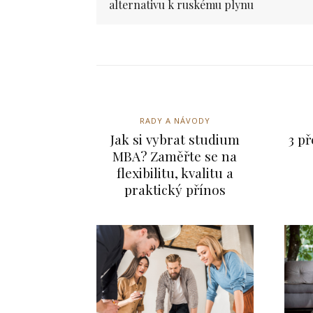
alternativu k ruskému plynu
FINANCE
Co je kryptoměna:
Revoluce v
digitálních
RADY A NÁVODY
financích
Jak si vybrat studium
3 p
MBA? Zaměřte se na
info@press-media.cz
-
25.3.2024
flexibilitu, kvalitu a
V digitálním věku, který
praktický přínos
zaznamenal explozivní růst
internetu a technologické
inovace, se objevil fenomén
zvaný kryptoměna. Definice
kryptoměny Tento pojem se
stal nedílnou součástí diskuze
o...